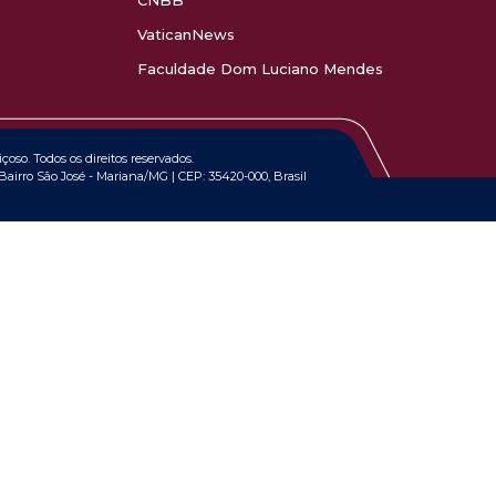
CNBB
VaticanNews
Faculdade Dom Luciano Mendes
oso. Todos os direitos reservados.
airro São José - Mariana/MG | CEP: 35420-000, Brasil