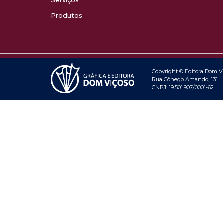
Serviços
Produtos
Copyright © Editora Dom Viç
Rua Cônego Amando, 131 | B
CNPJ: 19.501.907/0001-62