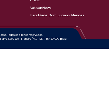
CNBB
VaticanNews
Faculdade Dom Luciano Mendes
oso. Todos os direitos reservados.
airro São José - Mariana/MG | CEP: 35420-000, Brasil