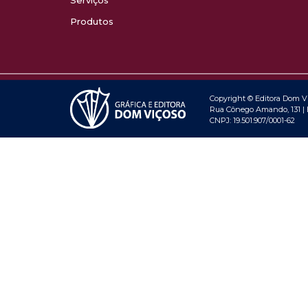
Serviços
Produtos
Copyright © Editora Dom Viç
Rua Cônego Amando, 131 | B
CNPJ: 19.501.907/0001-62