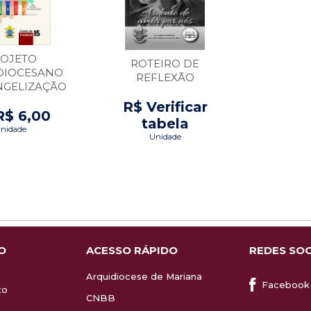
OJETO
ROTEIRO DE
DIOCESANO
REFLEXÃO
NGELIZAÇÃO
22-2026
R$ Verificar
R$ 6,00
tabela
nidade
Unidade
O
ACESSO RÁPIDO
REDES SOC
Arquidiocese de Mariana
Facebook
to
CNBB