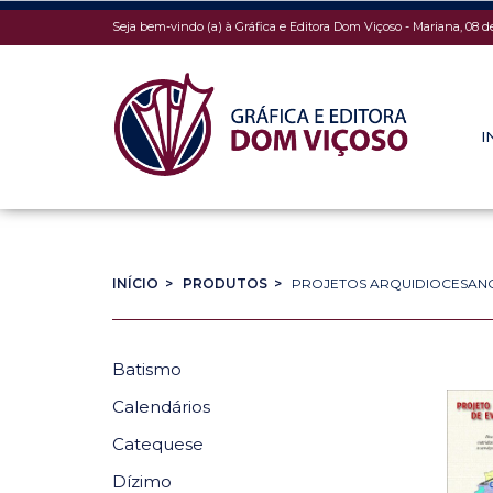
Seja bem-vindo (a) à Gráfica e Editora Dom Viçoso - Mariana, 08 d
I
INÍCIO >
PRODUTOS >
PROJETOS ARQUIDIOCESAN
Batismo
Calendários
Catequese
Dízimo