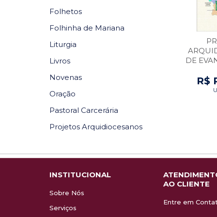
Folhetos
Folhinha de Mariana
PR
Liturgia
ARQUI
DE EVA
Livros
20
Novenas
R$ 
U
Oração
Pastoral Carcerária
Projetos Arquidiocesanos
INSTITUCIONAL
ATENDIMENT
AO CLIENTE
Sobre Nós
Entre em Conta
Serviços